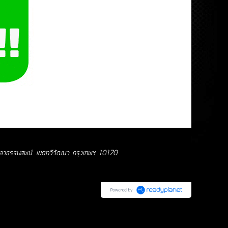
าธรรมสพน์ เขตทวี
วัฒนา กรุงเทพฯ 10170