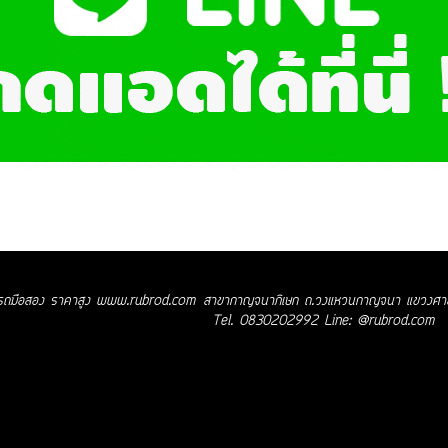
้อรถมือสอง ราคาสูง
www.rubrod.com
สาขากาญจนาภิเษก ถ.วงแหวนกาญจนา แขวงศาล
Tel. 0830202992 Line: @rubrod.com