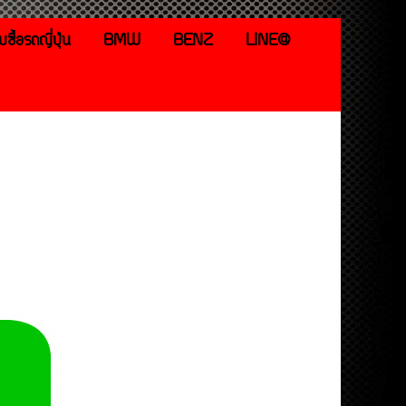
ับซื้อรถญี่ปุ่น
BMW
BENZ
LINE@